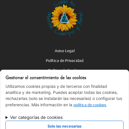
Aviso Legal
Política de Privacidad
Política de Cookies
Gestionar el consentimiento de las cookies
Términos y Condiciones
Utilizamos cookies propias y de terceros con finalidad
Accesibilidad
analítica y de marketing. Puedes aceptar todas las cookies,
rechazarlas (solo se instalarán las necesarias) o configurar tus
Sitemap
preferencias. Más información en la
.
política de cookies
¿Hablamos?
Ver categorías de cookies
Solo las necesarias
laura@salmonyoga.com