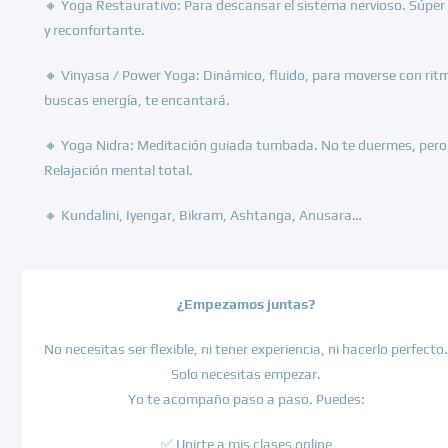
🔸 Yoga Restaurativo: Para descansar el sistema nervioso. Súper
y reconfortante.
🔸 Vinyasa / Power Yoga: Dinámico, fluido, para moverse con ritm
buscas energía, te encantará.
🔸 Yoga Nidra: Meditación guiada tumbada. No te duermes, pero 
Relajación mental total.
🔸 Kundalini, Iyengar, Bikram, Ashtanga, Anusara…
¿Empezamos juntas?
No necesitas ser flexible, ni tener experiencia, ni hacerlo perfecto.
Solo necesitas empezar.
Yo te acompaño paso a paso. Puedes:
✅ Unirte a mis clases online